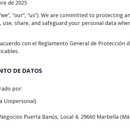
re de 2025
e”, “our”, “us”). We are committed to protecting an
t, use, share, and safeguard your personal data whe
cuerdo con el Reglamento General de Protección de
icables.
ENTO DE DATOS
rado por:
da Unipersonal)
Negocios Puerta Banús, Local 4, 29660 Marbella (Mál